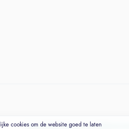
ijke cookies om de website goed te laten
Vacatures
Niches
Werkgevers
Over Ons
Maak een Suc